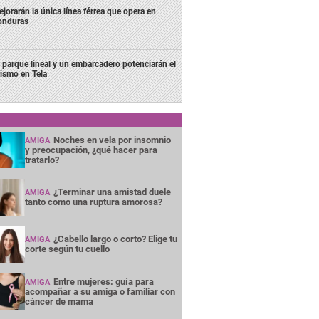
jorarán la única línea férrea que opera en
onduras
 parque lineal y un embarcadero potenciarán el
rismo en Tela
Noches en vela por insomnio
AMIGA
y preocupación, ¿qué hacer para
tratarlo?
¿Terminar una amistad duele
AMIGA
tanto como una ruptura amorosa?
¿Cabello largo o corto? Elige tu
AMIGA
corte según tu cuello
Entre mujeres: guía para
AMIGA
acompañar a su amiga o familiar con
cáncer de mama