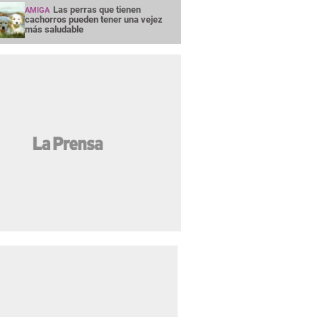
Las perras que tienen
AMIGA
cachorros pueden tener una vejez
más saludable