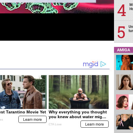
Me
H
Un
tu
AMIGA