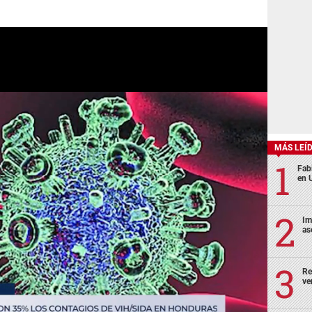
MÁS LEÍ
Fabi
en 
Im
as
Re
ve