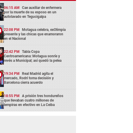
06:15 AM
Cae auxiliar de enfermera
por la muerte de su esposo en un
autolavado en Tegucigalpa
22:08 PM
Motagua celebra, exOlimpia
presente y las chicas que enamoraron
en el Nacional
22:42 PM
Tabla Copa
Centroamericana: Motagua sonríe y
revés a Municipal; así quedó la pelea
19:34 PM
Real Madrid agita el
mercado, Rodri toma decisión y
Barcelona cierra acuerdo
18:55 PM
A prisión tres hondureños
que llevaban cuatro millones de
lempiras en efectivo en La Ceiba