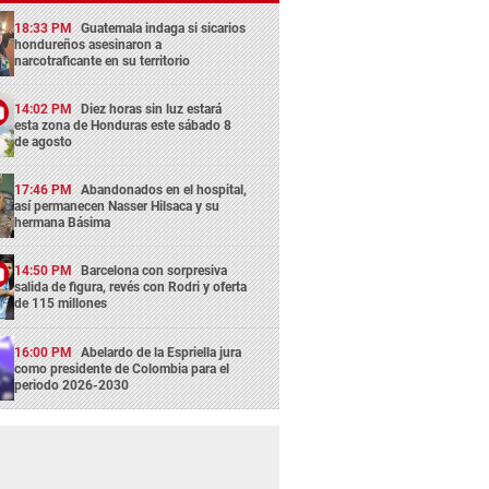
18:33 PM
Guatemala indaga si sicarios
hondureños asesinaron a
narcotraficante en su territorio
14:02 PM
Diez horas sin luz estará
esta zona de Honduras este sábado 8
de agosto
17:46 PM
Abandonados en el hospital,
así permanecen Nasser Hilsaca y su
hermana Básima
14:50 PM
Barcelona con sorpresiva
salida de figura, revés con Rodri y oferta
de 115 millones
16:00 PM
Abelardo de la Espriella jura
como presidente de Colombia para el
periodo 2026-2030