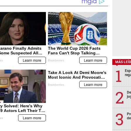
MÁS LEÍ
Esp
rega
De
ju
Pr
de