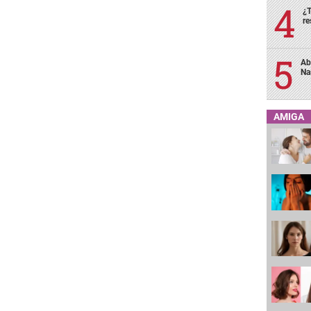
¿T
re
Ab
Na
AMIGA