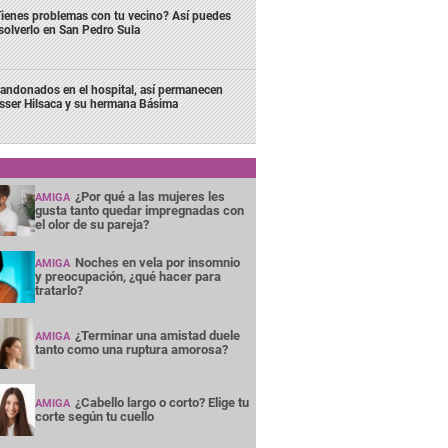
ienes problemas con tu vecino? Así puedes
solverlo en San Pedro Sula
andonados en el hospital, así permanecen
sser Hilsaca y su hermana Básima
¿Por qué a las mujeres les
AMIGA
gusta tanto quedar impregnadas con
el olor de su pareja?
Noches en vela por insomnio
AMIGA
y preocupación, ¿qué hacer para
tratarlo?
¿Terminar una amistad duele
AMIGA
tanto como una ruptura amorosa?
¿Cabello largo o corto? Elige tu
AMIGA
corte según tu cuello