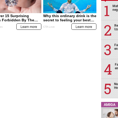
Mat
neg
Re
Iz
Fa
en
Fa
en
Nu
Ho
AMIGA