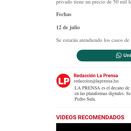
privado tiene un precio de 50 mil l
Fechas
12 de julio
Se estarán atendiendo los casos de
Uni
Redacción La Prensa
redaccion@laprensa.hn
LA PRENSA es el decano de lo
en las plataformas digitales. 
Pedro Sula.
VIDEOS RECOMENDADOS