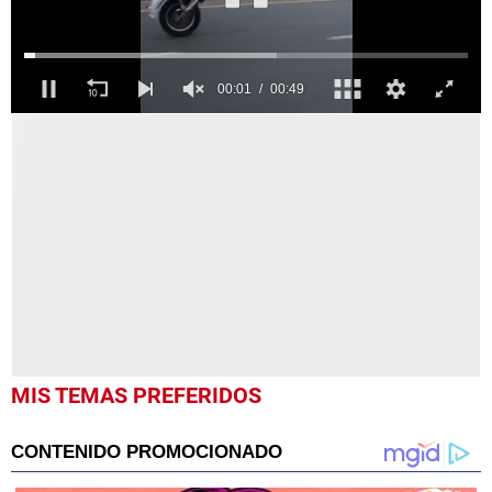
0
seconds
of
49
seconds
MIS TEMAS PREFERIDOS