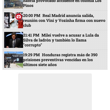
habría provocado accidente en colonia Los
Pinos
20:00 PM
Real Madrid anuncia salida,
reunión con Vini y Vozinha firma con nuevo
club
21:41 PM
Milei vuelve a acusar a Lula da
Silva de ladrón y también lo llama
"corrupto"
19:29 PM
Honduras registra más de 390
prisiones preventivas vencidas en los
últimos siete años