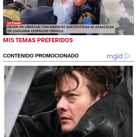
0
MIS TEMAS PREFERIDOS
seconds
of
27
seconds