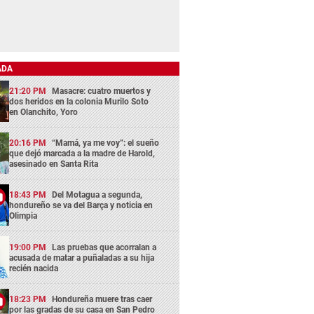
ADA
21:20 PM
Masacre: cuatro muertos y
dos heridos en la colonia Murilo Soto
en Olanchito, Yoro
20:16 PM
“Mamá, ya me voy”: el sueño
que dejó marcada a la madre de Harold,
asesinado en Santa Rita
18:43 PM
Del Motagua a segunda,
hondureño se va del Barça y noticia en
Olimpia
19:00 PM
Las pruebas que acorralan a
acusada de matar a puñaladas a su hija
recién nacida
18:23 PM
Hondureña muere tras caer
por las gradas de su casa en San Pedro