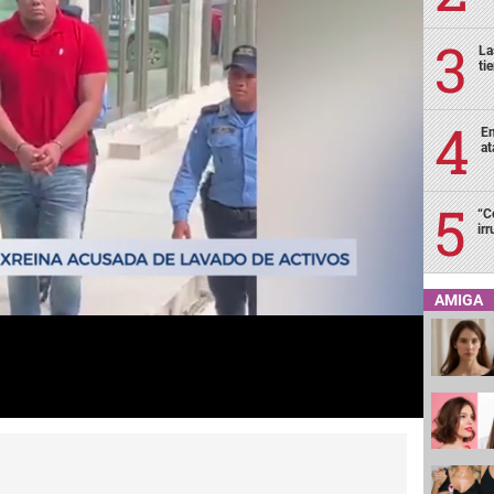
La
ti
En
at
“C
ir
AMIGA