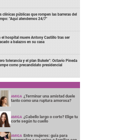
s clínicas públicas que rompen las barreras del
empo: "Aquí atendemos 24/7"
 el hospital muere Antony Castillo tras ser
acado a balazos en su casa
ero tolerancia y el plan Bukele”: Octavio Pineda
rumpe como precandidato presidencial
¿Terminar una amistad duele
AMIGA
tanto como una ruptura amorosa?
¿Cabello largo o corto? Elige tu
AMIGA
corte según tu cuello
Entre mujeres: guía para
AMIGA
acompañar a su amiga o familiar con