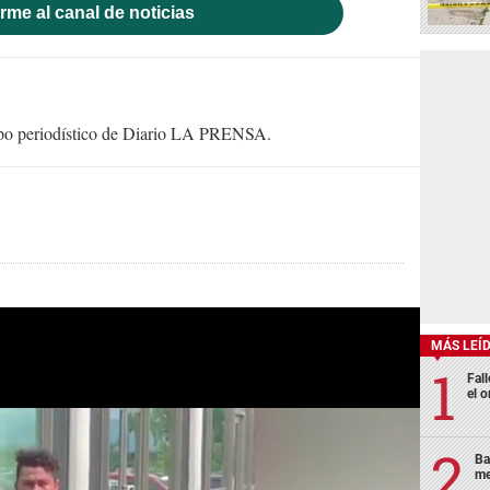
rme al canal de noticias
uipo periodístico de Diario LA PRENSA.
MÁS LEÍ
Fall
el o
Ba
me