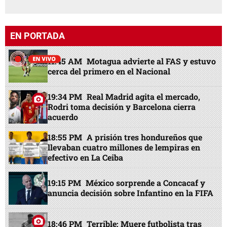
EN PORTADA
11:45 AM
Motagua advierte al FAS y estuvo
cerca del primero en el Nacional
19:34 PM
Real Madrid agita el mercado,
Rodri toma decisión y Barcelona cierra
acuerdo
18:55 PM
A prisión tres hondureños que
llevaban cuatro millones de lempiras en
efectivo en La Ceiba
19:15 PM
México sorprende a Concacaf y
anuncia decisión sobre Infantino en la FIFA
18:46 PM
Terrible: Muere futbolista tras