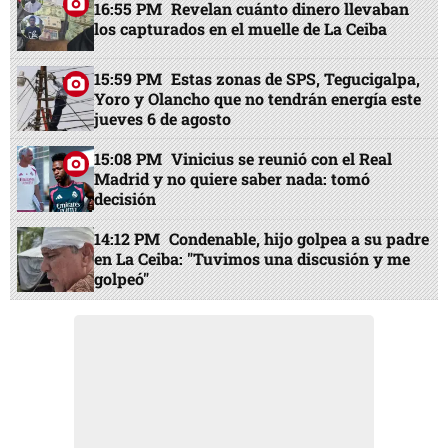
16:55 PM
Revelan cuánto dinero llevaban
los capturados en el muelle de La Ceiba
15:59 PM
Estas zonas de SPS, Tegucigalpa,
Yoro y Olancho que no tendrán energía este
jueves 6 de agosto
15:08 PM
Vinicius se reunió con el Real
Madrid y no quiere saber nada: tomó
decisión
14:12 PM
Condenable, hijo golpea a su padre
en La Ceiba: "Tuvimos una discusión y me
golpeó"