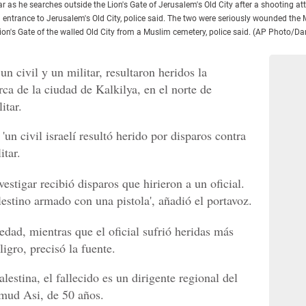
a car as he searches outside the Lion's Gate of Jerusalem's Old City after a shooting a
 entrance to Jerusalem's Old City, police said. The two were seriously wounded th
Lion's Gate of the walled Old City from a Muslim cemetery, police said. (AP Photo/Dan
un civil y un militar, resultaron heridos la
ca de la ciudad de Kalkilya, en el norte de
itar.
n civil israelí resultó herido por disparos contra
itar.
estigar recibió disparos que hirieron a un oficial.
estino armado con una pistola', añadió el portavoz.
evedad, mientras que el oficial sufrió heridas más
ligro, precisó la fuente.
estina, el fallecido es un dirigente regional del
ud Asi, de 50 años.