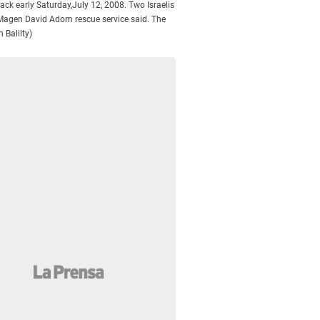
ttack early Saturday,July 12, 2008. Two Israelis
e Magen David Adom rescue service said. The
 Balilty)