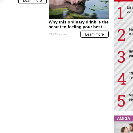
En 
com
Fa
en
In
pú
"N
re
Mi
se
AMIGA