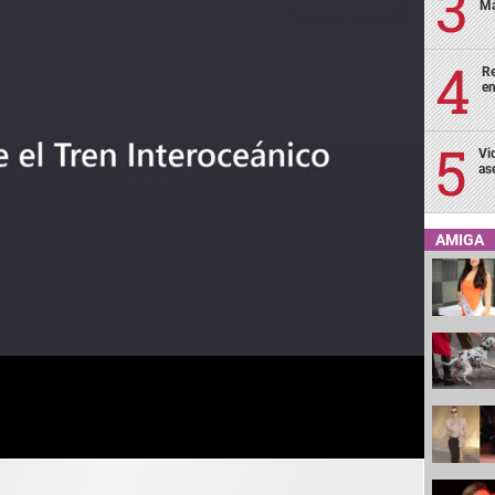
Má
Re
en
Vi
as
AMIGA