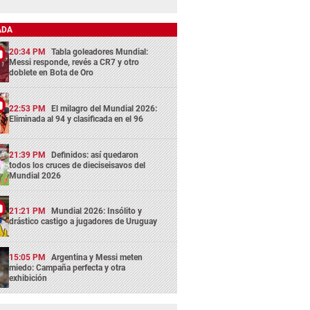
ADA
20:34 PM
Tabla goleadores Mundial:
Messi responde, revés a CR7 y otro
doblete en Bota de Oro
22:53 PM
El milagro del Mundial 2026:
Eliminada al 94 y clasificada en el 96
21:39 PM
Definidos: así quedaron
todos los cruces de dieciseisavos del
Mundial 2026
21:21 PM
Mundial 2026: Insólito y
drástico castigo a jugadores de Uruguay
15:05 PM
Argentina y Messi meten
miedo: Campaña perfecta y otra
exhibición