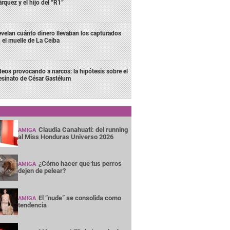
rquez y el hijo del “R1”
velan cuánto dinero llevaban los capturados
 el muelle de La Ceiba
deos provocando a narcos: la hipótesis sobre el
esinato de César Gastélum
Claudia Canahuati: del running
AMIGA
al Miss Honduras Universo 2026
¿Cómo hacer que tus perros
AMIGA
dejen de pelear?
El “nude” se consolida como
AMIGA
tendencia