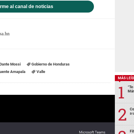
rme al canal de noticias
sa.hn
Dante Mossi
Gobierno de Honduras
uente Amapala
Valle
MÁS LEÍ
“Te 
Már
Co
a 
Fi