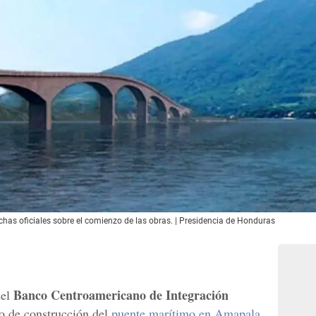
echas oficiales sobre el comienzo de las obras.
| Presidencia de Honduras
Banco Centroamericano de Integración
del
o de construcción del
puente marítimo en Amapala