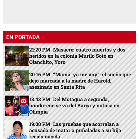
EN PORTADA
21:20 PM
Masacre: cuatro muertos y dos
heridos en la colonia Murilo Soto en
Olanchito, Yoro
20:16 PM
“Mamá, ya me voy”: el sueño que
dejó marcada a la madre de Harold,
asesinado en Santa Rita
18:43 PM
Del Motagua a segunda,
hondureño se va del Barça y noticia en
Olimpia
19:00 PM
Las pruebas que acorralan a
acusada de matar a puñaladas a su hija
recién nacida