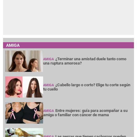
AMIGA
¿Terminar una amistad duele tanto como
AMIGA
una ruptura amorosa?
¿Cabello largo o corto? Elige tu corte según
AMIGA
tu cuello
Entre mujeres: guía para acompañar a su
AMIGA
amiga o familiar con cáncer de mama
Las perras que tienen cachorros pueden
AMIGA