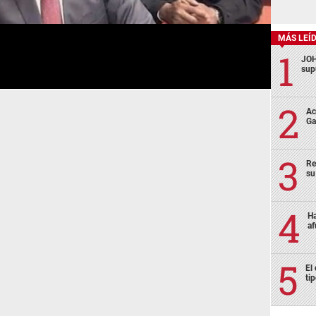
MÁS LEÍ
JOH
sup
Ac
Ga
Re
su
Ha
af
El
ti