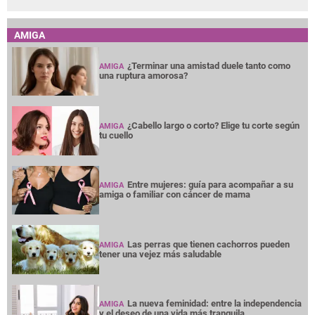
AMIGA
¿Terminar una amistad duele tanto como
AMIGA
una ruptura amorosa?
¿Cabello largo o corto? Elige tu corte según
AMIGA
tu cuello
Entre mujeres: guía para acompañar a su
AMIGA
amiga o familiar con cáncer de mama
Las perras que tienen cachorros pueden
AMIGA
tener una vejez más saludable
La nueva feminidad: entre la independencia
AMIGA
y el deseo de una vida más tranquila