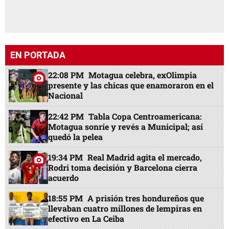
EN PORTADA
22:08 PM
Motagua celebra, exOlimpia
presente y las chicas que enamoraron en el
Nacional
22:42 PM
Tabla Copa Centroamericana:
Motagua sonríe y revés a Municipal; así
quedó la pelea
19:34 PM
Real Madrid agita el mercado,
Rodri toma decisión y Barcelona cierra
acuerdo
18:55 PM
A prisión tres hondureños que
llevaban cuatro millones de lempiras en
efectivo en La Ceiba