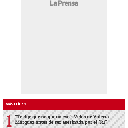
MÁS LEÍDAS
“Te dije que no quería eso”: Video de Valeria
Márquez antes de ser asesinada por el "R1"