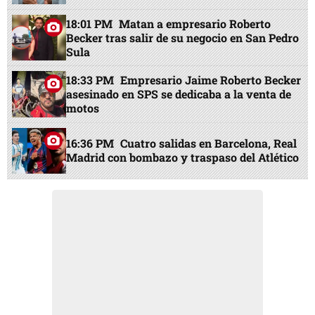
18:01 PM
Matan a empresario Roberto
Becker tras salir de su negocio en San Pedro
Sula
18:33 PM
Empresario Jaime Roberto Becker
asesinado en SPS se dedicaba a la venta de
motos
16:36 PM
Cuatro salidas en Barcelona, Real
Madrid con bombazo y traspaso del Atlético