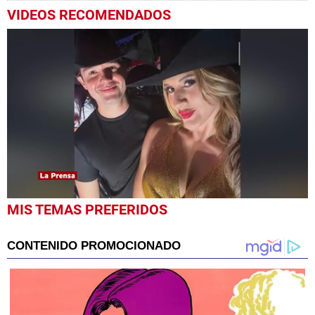
VIDEOS RECOMENDADOS
0
MIS TEMAS PREFERIDOS
seconds
of
1
minute,
11
seconds