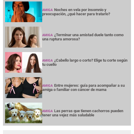
Noches en vela por insomnio y
AMIGA
preocupación, ¿qué hacer para tratarlo?
¿Terminar una amistad duele tanto como
AMIGA
una ruptura amorosa?
¿Cabello largo o corto? Elige tu corte según
AMIGA
tu cuello
Entre mujeres: guía para acompañar a su
AMIGA
amiga o familiar con cáncer de mama
Las perras que tienen cachorros pueden
AMIGA
tener una vejez más saludable