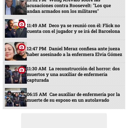
acusaciones contra Roosevelt: "Los que
andan armados son los militares"
11:49 AM
Deco ya se reunió con él: Flick no
cuenta con el jugador y se irá del Barcelona
12:47 PM
Daniel Meraz confiesa ante jueza
haber asesinado a la enfermera Elvia Gómez
11:30 AM
La reconstrucción del horror: dos
muertos y una auxiliar de enfermería
capturada
06:15 AM
Cae auxiliar de enfermería por la
muerte de su esposo en un autolavado