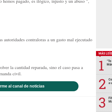
 hemos pagado, es ilógico, injusto y un abuso ”,
s autoridades contraloras a un gasto mal ejecutado
MÁS LEÍ
“Te 
Már
olver la cantidad reparada, sino el caso pasa a
manda civil.
Co
a 
rme al canal de noticias
Fi
Má