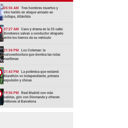
05:56 AM
Tres hombres muertos y
otro herido en ataque armado en
Jutiapa, Atlántida
07:27 AM
Caos y drama en la 33 calle:
Bomberos salvan a conductor atrapado
entre los hierros de su vehículo
21:34 PM
Los Coleman: la
narcoestructura que domina las rutas
marítimas
21:43 PM
La polémica que reclamó
Marathón vs Independiente, primera
expulsión y chicas
19:56 PM
Real Madrid con más
salidas, giro con Diomande y ofrecen
millones al Barcelona