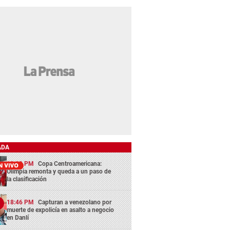
ADA
13:29 PM
Copa Centroamericana:
Olimpia remonta y queda a un paso de
la clasificación
18:46 PM
Capturan a venezolano por
muerte de expolicía en asalto a negocio
en Danlí