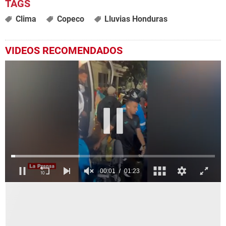
Clima
Copeco
Lluvias Honduras
VIDEOS RECOMENDADOS
0
seconds
of
1
minute,
23