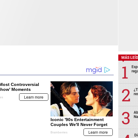
MÁS LEÍ
Esp
rega
¿T
re
Ab
Na
Di