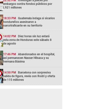
22:32 PM
Investigan a jueces por
embargos contra fondos públicos por
L921 millones
18:33 PM
Guatemala indaga si sicarios
hondureños asesinaron a
narcotraficante en su territorio
14:02 PM
Diez horas sin luz estará
esta zona de Honduras este sábado 8
de agosto
17:46 PM
Abandonados en el hospital,
así permanecen Nasser Hilsaca y su
hermana Básima
14:50 PM
Barcelona con sorpresiva
salida de figura, revés con Rodri y oferta
de 115 millones