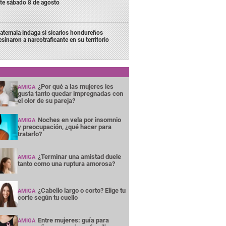
te sábado 8 de agosto
atemala indaga si sicarios hondureños
esinaron a narcotraficante en su territorio
¿Por qué a las mujeres les
AMIGA
gusta tanto quedar impregnadas con
el olor de su pareja?
Noches en vela por insomnio
AMIGA
y preocupación, ¿qué hacer para
tratarlo?
¿Terminar una amistad duele
AMIGA
tanto como una ruptura amorosa?
¿Cabello largo o corto? Elige tu
AMIGA
corte según tu cuello
Entre mujeres: guía para
AMIGA