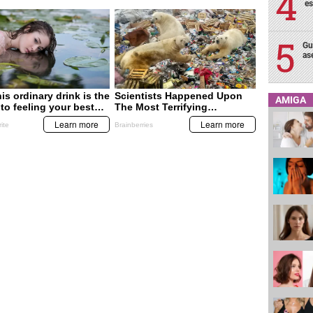
es
Gu
as
AMIGA