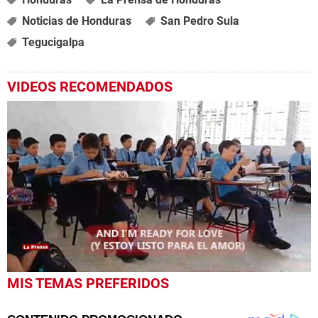
Noticias de Honduras
San Pedro Sula
Tegucigalpa
VIDEOS RECOMENDADOS
0
MIS TEMAS PREFERIDOS
seconds
of
9