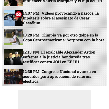
influencer Valeria Márquez y el hijo del “R1”
14:07 PM
Videos provocando a narcos: la
hipótesis sobre el asesinato de César
Gastélum
13:29 PM
Olimpia va por otro golpe en la
Copa Centroamericana: Sorpresa con la hora
12:13 PM
El exalcalde Alexander Ardón
enfrenta a la justicia hondureña tras
testificar contra JOH en EE UU
12:35 PM
Congreso Nacional avanza en
acuerdos para aprobación de reforma
eléctrica