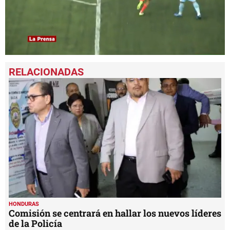
0
seconds
of
1
minute,
22
seconds
HONDURAS
Comisión se centrará en hallar los nuevos líderes
de la Policía