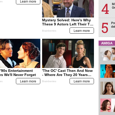
Ma
Or
Pr
de
AMIGA