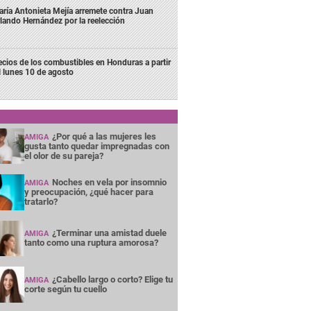
ría Antonieta Mejía arremete contra Juan
lando Hernández por la reelección
ecios de los combustibles en Honduras a partir
l lunes 10 de agosto
¿Por qué a las mujeres les
AMIGA
gusta tanto quedar impregnadas con
el olor de su pareja?
Noches en vela por insomnio
AMIGA
y preocupación, ¿qué hacer para
tratarlo?
¿Terminar una amistad duele
AMIGA
tanto como una ruptura amorosa?
¿Cabello largo o corto? Elige tu
AMIGA
corte según tu cuello