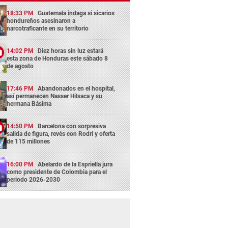
18:33 PM
Guatemala indaga si sicarios
hondureños asesinaron a
narcotraficante en su territorio
14:02 PM
Diez horas sin luz estará
esta zona de Honduras este sábado 8
de agosto
17:46 PM
Abandonados en el hospital,
así permanecen Nasser Hilsaca y su
hermana Básima
14:50 PM
Barcelona con sorpresiva
salida de figura, revés con Rodri y oferta
de 115 millones
16:00 PM
Abelardo de la Espriella jura
como presidente de Colombia para el
periodo 2026-2030