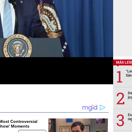
MÁS LEÍ
“Le
Sán
De
ju
Es
re