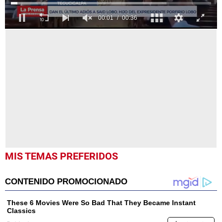
0
seconds
of
36
seconds
MIS TEMAS PREFERIDOS