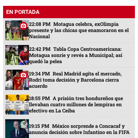
EN PORTADA
22:08 PM
Motagua celebra, exOlimpia
presente y las chicas que enamoraron en el
Nacional
22:42 PM
Tabla Copa Centroamericana:
Motagua sonríe y revés a Municipal; así
quedó la pelea
19:34 PM
Real Madrid agita el mercado,
Rodri toma decisión y Barcelona cierra
acuerdo
18:55 PM
A prisión tres hondureños que
llevaban cuatro millones de lempiras en
efectivo en La Ceiba
19:15 PM
México sorprende a Concacaf y
anuncia decisión sobre Infantino en la FIFA