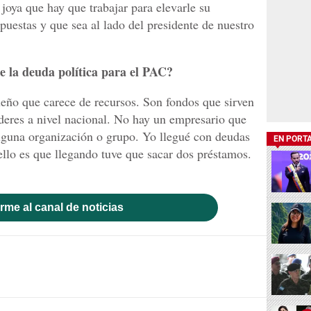
 joya que hay que trabajar para elevarle su
puestas y que sea al lado del presidente de nuestro
de la deuda política para el PAC?
eño que carece de recursos. Son fondos que sirven
deres a nivel nacional. No hay un empresario que
lguna organización o grupo. Yo llegué con deudas
EN PORT
llo es que llegando tuve que sacar dos préstamos.
rme al canal de noticias