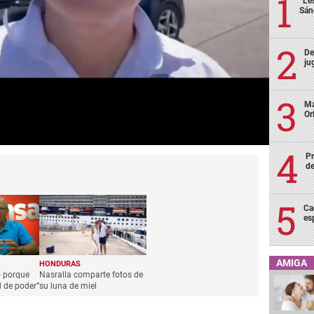
“Le
Sán
De
ju
Ma
Or
Pr
de
Ca
es
AMIGA
HONDURAS
o porque
Nasralla comparte fotos de
 de poder”
su luna de miel