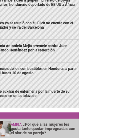
s vamos a caer a golpes”: El relato de Bryan
chez, hondureño deportado de EE UU a África
co ya se reunió con él: Flick no cuenta con el
gador y se irá del Barcelona
ría Antonieta Mejía arremete contra Juan
lando Hernández por la reelección
ecios de los combustibles en Honduras a partir
l lunes 10 de agosto
e auxiliar de enfermería por la muerte de su
poso en un autolavado
¿Por qué a las mujeres les
AMIGA
gusta tanto quedar impregnadas con
el olor de su pareja?