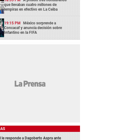
18:55 PM
A prisión tres hondureños
que llevaban cuatro millones de
lempiras en efectivo en La Ceiba
19:15 PM
México sorprende a
Concacaf y anuncia decisión sobre
Infantino en la FIFA
DAS
 le responde a Dagoberto Aspra ante