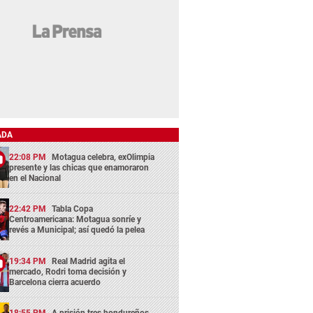
ADA
22:08 PM
Motagua celebra, exOlimpia
presente y las chicas que enamoraron
en el Nacional
22:42 PM
Tabla Copa
Centroamericana: Motagua sonríe y
revés a Municipal; así quedó la pelea
19:34 PM
Real Madrid agita el
mercado, Rodri toma decisión y
Barcelona cierra acuerdo