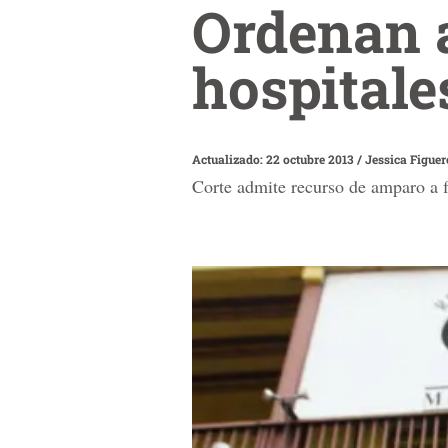
Ordenan a
hospitale
Actualizado: 22 octubre 2013
/
Jessica Figue
Corte admite recurso de amparo a fa