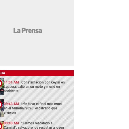
ADA
11:01 AM
Consternación por Keylin en
Lepaera: salió en su moto y murió en
accidente
09:43 AM
Irán tuvo el final más cruel
en el Mundial 2026: el calvario que
vivieron
09:43 AM
"¡Hemos rescatado a
Camila!": salvadoreños rescatan a joven