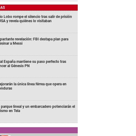
DAS
o Lobo rompe el silencio tras salir de prisión
USA y revela quiénes lo visitaban
pactante revelación: FBI destapa plan para
esinar a Messi
al España mantiene su paso perfecto tras
ncer al Génesis PN
jorarán la única línea férrea que opera en
onduras
 parque lineal y un embarcadero potenciarán el
rismo en Tela