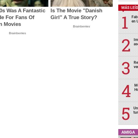
MÁS LEÍ
0s Was A Fantastic
Is The Movie "Danish
e For Fans Of
Girl" A True Story?
Fabi
en 
n Movies
Brainberries
Brainberries
Im
as
Re
ve
Me
H
Un
tu
AMIGA