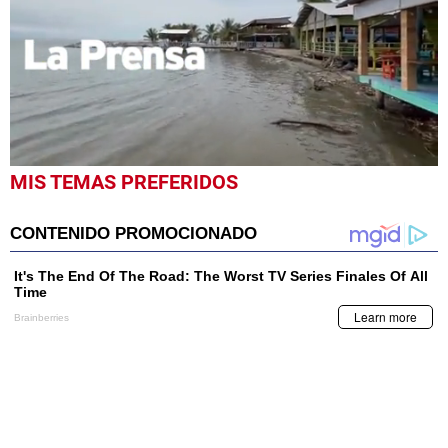
0
MIS TEMAS PREFERIDOS
seconds
of
3
minutes,
48
seconds