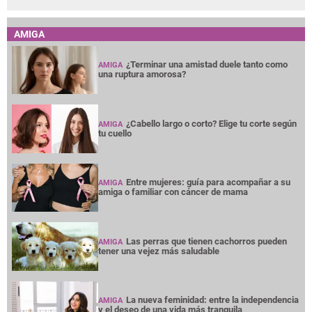
AMIGA
¿Terminar una amistad duele tanto como
AMIGA
una ruptura amorosa?
¿Cabello largo o corto? Elige tu corte según
AMIGA
tu cuello
Entre mujeres: guía para acompañar a su
AMIGA
amiga o familiar con cáncer de mama
Las perras que tienen cachorros pueden
AMIGA
tener una vejez más saludable
La nueva feminidad: entre la independencia
AMIGA
y el deseo de una vida más tranquila