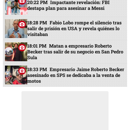
20:22 PM
Impactante revelación: FBI
destapa plan para asesinar a Messi
18:28 PM
Fabio Lobo rompe el silencio tras
salir de prisión en USA y revela quiénes lo
visitaban
18:01 PM
Matan a empresario Roberto
Becker tras salir de su negocio en San Pedro
Sula
18:33 PM
Empresario Jaime Roberto Becker
asesinado en SPS se dedicaba a la venta de
motos