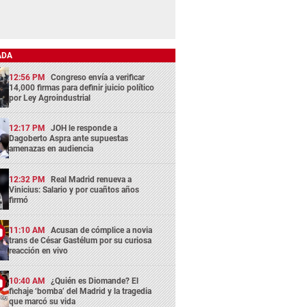
ADA
12:56 PM
Congreso envía a verificar
14,000 firmas para definir juicio político
por Ley Agroindustrial
12:17 PM
JOH le responde a
Dagoberto Aspra ante supuestas
amenazas en audiencia
12:32 PM
Real Madrid renueva a
Vinicius: Salario y por cuañtos años
firmó
11:10 AM
Acusan de cómplice a novia
trans de César Gastélum por su curiosa
reacción en vivo
10:40 AM
¿Quién es Diomande? El
fichaje ‘bomba’ del Madrid y la tragedia
que marcó su vida