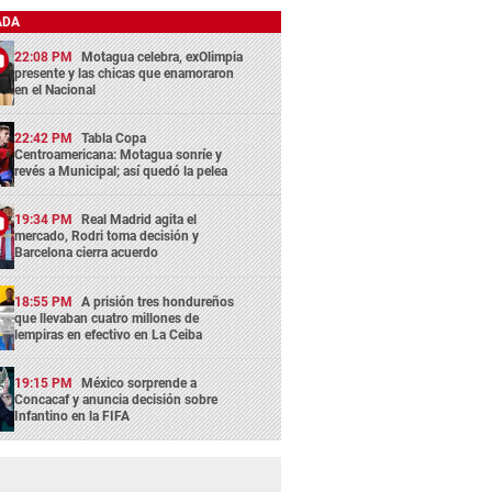
ADA
22:08 PM
Motagua celebra, exOlimpia
presente y las chicas que enamoraron
en el Nacional
22:42 PM
Tabla Copa
Centroamericana: Motagua sonríe y
revés a Municipal; así quedó la pelea
19:34 PM
Real Madrid agita el
mercado, Rodri toma decisión y
Barcelona cierra acuerdo
18:55 PM
A prisión tres hondureños
que llevaban cuatro millones de
lempiras en efectivo en La Ceiba
19:15 PM
México sorprende a
Concacaf y anuncia decisión sobre
Infantino en la FIFA