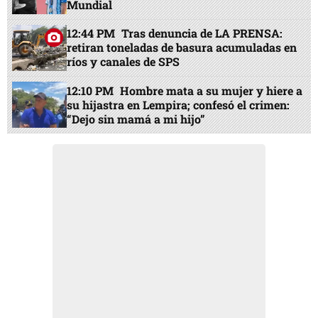
Mundial
12:44 PM
Tras denuncia de LA PRENSA:
retiran toneladas de basura acumuladas en
ríos y canales de SPS
12:10 PM
Hombre mata a su mujer y hiere a
su hijastra en Lempira; confesó el crimen:
“Dejo sin mamá a mi hijo”