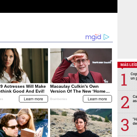
MÁS LEÍ
Cop
un p
Ca
as
"H
de