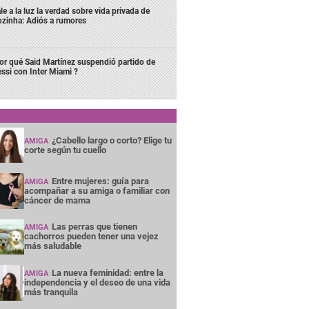
le a la luz la verdad sobre vida privada de
zinha: Adiós a rumores
or qué Said Martínez suspendió partido de
ssi con Inter Miami ?
¿Cabello largo o corto? Elige tu
AMIGA
corte según tu cuello
Entre mujeres: guía para
AMIGA
acompañar a su amiga o familiar con
cáncer de mama
Las perras que tienen
AMIGA
cachorros pueden tener una vejez
más saludable
La nueva feminidad: entre la
AMIGA
independencia y el deseo de una vida
más tranquila