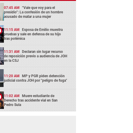
07:45 AM
“Vale que voy para el
presidio”: La confesión de un hombre
acusado de matar a una mujer
11:15 AM
Esposa de Emilio muestra
pruebas y sale en defensa de su hijo
tras polémica
11:31 AM
Declaran sin lugar recurso
de reposición previo a audiencia de JOH
en la CSJ
11:20 AM
MP y PGR piden detención
judicial contra JOH por "peligro de fuga"
11:02 AM
Muere estudiante de
Derecho tras accidente vial en San
Pedro Sula