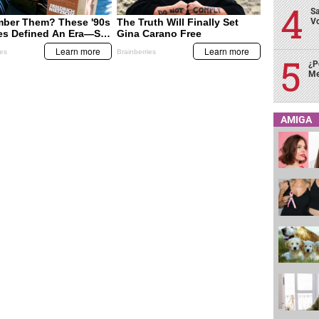
Sa
Vo
¿P
Me
AMIGA