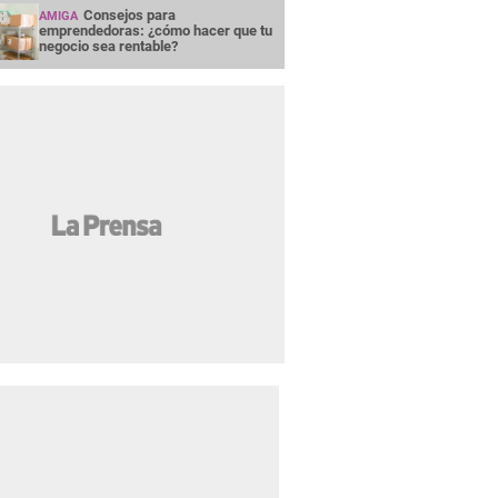
Consejos para
AMIGA
emprendedoras: ¿cómo hacer que tu
negocio sea rentable?