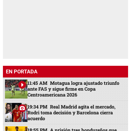
EN PORTADA
11:45 AM
Motagua logra ajustado triunfo
ante FAS y sigue firme en Copa
Centroamericana 2026
19:34 PM
Real Madrid agita el mercado,
Rodri toma decisión y Barcelona cierra
acuerdo
18:55 PM
A prisión tres hondureños que