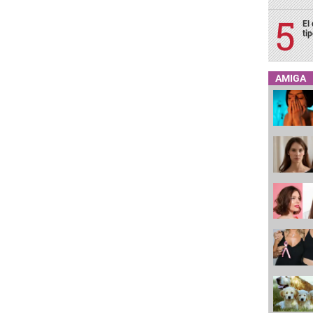
El
ti
AMIGA