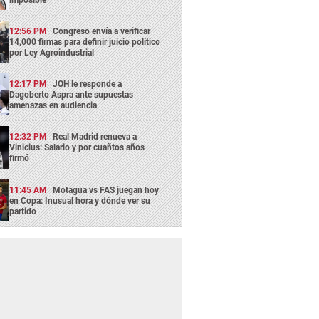
12:56 PM
Congreso envía a verificar
14,000 firmas para definir juicio político
por Ley Agroindustrial
12:17 PM
JOH le responde a
Dagoberto Aspra ante supuestas
amenazas en audiencia
12:32 PM
Real Madrid renueva a
Vinicius: Salario y por cuañtos años
firmó
11:45 AM
Motagua vs FAS juegan hoy
en Copa: Inusual hora y dónde ver su
partido