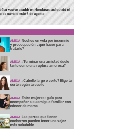
 dólar vuelve a subir en Honduras: así quedó el
po de cambio este 6 de agosto
Noches en vela por insomnio
AMIGA
y preocupación, ¿qué hacer para
tratarlo?
¿Terminar una amistad duele
AMIGA
tanto como una ruptura amorosa?
¿Cabello largo o corto? Elige tu
AMIGA
corte según tu cuello
Entre mujeres: guía para
AMIGA
acompañar a su amiga o familiar con
cáncer de mama
Las perras que tienen
AMIGA
cachorros pueden tener una vejez
más saludable