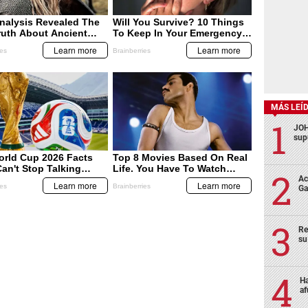
MÁS LEÍ
JOH
sup
Ac
Ga
Re
su
Ha
af