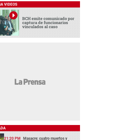
SA VIDEOS
BCH emite comunicado por
captura de funcionarios
vinculados al caso
ADA
21:20 PM
Masacre: cuatro muertos y