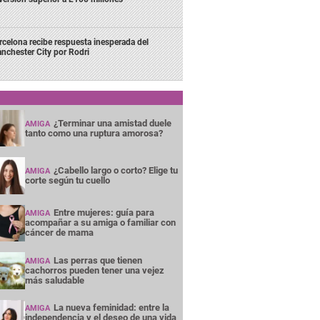
rcelona recibe respuesta inesperada del
nchester City por Rodri
¿Terminar una amistad duele
AMIGA
tanto como una ruptura amorosa?
¿Cabello largo o corto? Elige tu
AMIGA
corte según tu cuello
Entre mujeres: guía para
AMIGA
acompañar a su amiga o familiar con
cáncer de mama
Las perras que tienen
AMIGA
cachorros pueden tener una vejez
más saludable
La nueva feminidad: entre la
AMIGA
independencia y el deseo de una vida