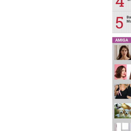
Ba
Ma
AMIGA