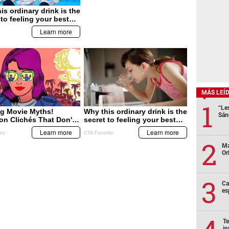
MÁS LEÍ
“Le
Sán
Ma
Or
Ca
es
Te
in