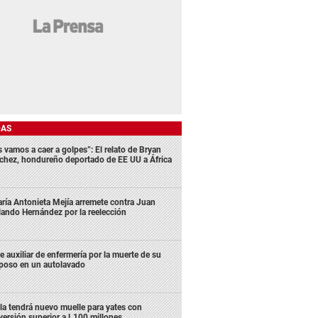
DAS
s vamos a caer a golpes”: El relato de Bryan
chez, hondureño deportado de EE UU a África
ría Antonieta Mejía arremete contra Juan
lando Hernández por la reelección
e auxiliar de enfermería por la muerte de su
poso en un autolavado
la tendrá nuevo muelle para yates con
versión superior a L100 millones