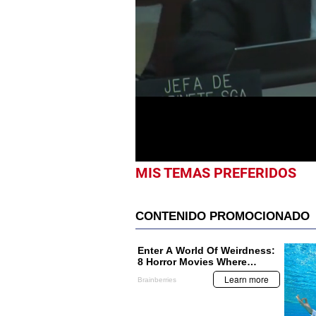
0
seconds
of
1
minute,
24
seconds
Volume
0%
MIS TEMAS PREFERIDOS