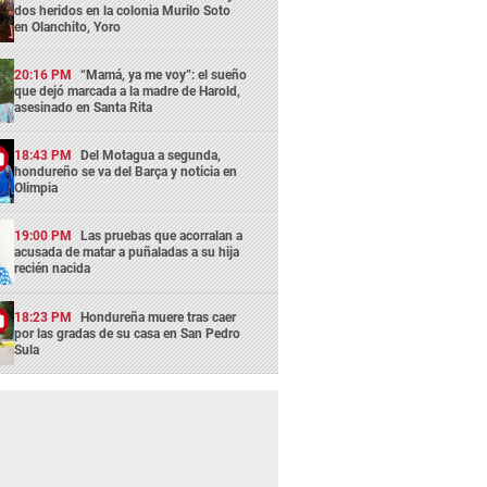
dos heridos en la colonia Murilo Soto
en Olanchito, Yoro
20:16 PM
“Mamá, ya me voy”: el sueño
que dejó marcada a la madre de Harold,
asesinado en Santa Rita
18:43 PM
Del Motagua a segunda,
hondureño se va del Barça y noticia en
Olimpia
19:00 PM
Las pruebas que acorralan a
acusada de matar a puñaladas a su hija
recién nacida
18:23 PM
Hondureña muere tras caer
por las gradas de su casa en San Pedro
Sula