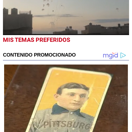
0
MIS TEMAS PREFERIDOS
seconds
of
57
seconds