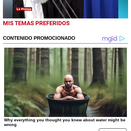
0
MIS TEMAS PREFERIDOS
seconds
of
5
minutes,
0