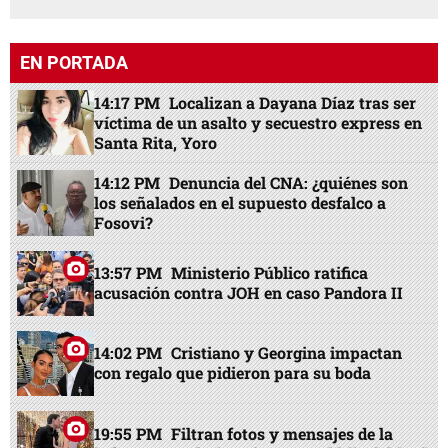
EN PORTADA
14:17 PM
Localizan a Dayana Díaz tras ser
víctima de un asalto y secuestro express en
Santa Rita, Yoro
14:12 PM
Denuncia del CNA: ¿quiénes son
los señalados en el supuesto desfalco a
Fosovi?
13:57 PM
Ministerio Público ratifica
acusación contra JOH en caso Pandora II
14:02 PM
Cristiano y Georgina impactan
con regalo que pidieron para su boda
19:55 PM
Filtran fotos y mensajes de la