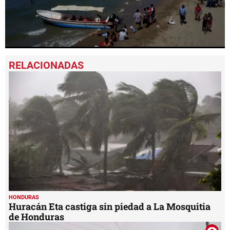
0
seconds
of
2
minutes,
19
seconds
HONDURAS
Huracán Eta castiga sin piedad a La Mosquitia
de Honduras