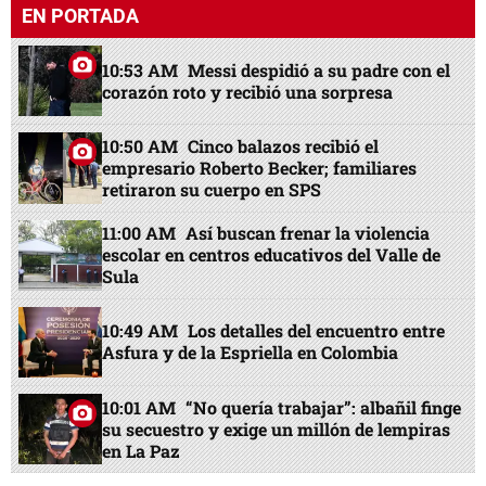
EN PORTADA
10:53 AM
Messi despidió a su padre con el
corazón roto y recibió una sorpresa
10:50 AM
Cinco balazos recibió el
empresario Roberto Becker; familiares
retiraron su cuerpo en SPS
11:00 AM
Así buscan frenar la violencia
escolar en centros educativos del Valle de
Sula
10:49 AM
Los detalles del encuentro entre
Asfura y de la Espriella en Colombia
10:01 AM
“No quería trabajar”: albañil finge
su secuestro y exige un millón de lempiras
en La Paz