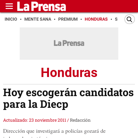
INICIO
MENTE SANA
PREMIUM
HONDURAS
SAN PEDR
Honduras
Hoy escogerán candidatos
para la Diecp
Actualizado: 23 noviembre 2011
/
Redacción
Dirección que investigará a policías gozará de