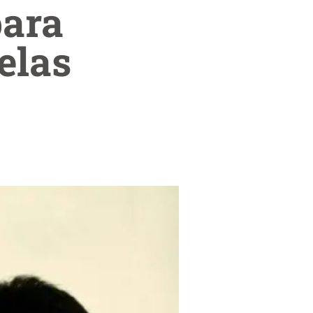
para
elas