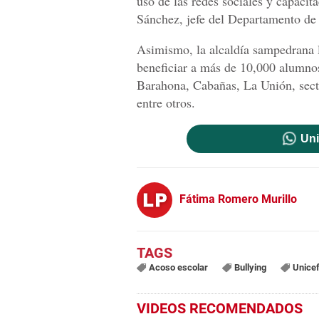
uso de las redes sociales y capacit
Sánchez, jefe del Departamento de
Asimismo, la alcaldía sampedrana l
beneficiar a más de 10,000 alumnos
Barahona, Cabañas, La Unión, sect
entre otros.
Uni
Fátima Romero Murillo
Acoso escolar
Bullying
Unice
VIDEOS RECOMENDADOS