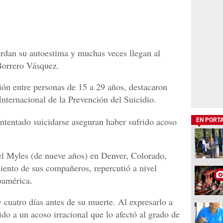
rdan su autoestima y muchas veces llegan al
Borrero Vásquez.
ión entre personas de 15 a 29 años, destacaron
nternacional de la Prevención del Suicidio.
intentado suicidarse aseguran haber sufrido acoso
EN PORT
el Myles (de nueve años) en Denver, Colorado,
iento de sus compañeros, repercutió a nivel
oamérica.
 cuatro días antes de su muerte. Al expresarlo a
do a un acoso irracional que lo afectó al grado de