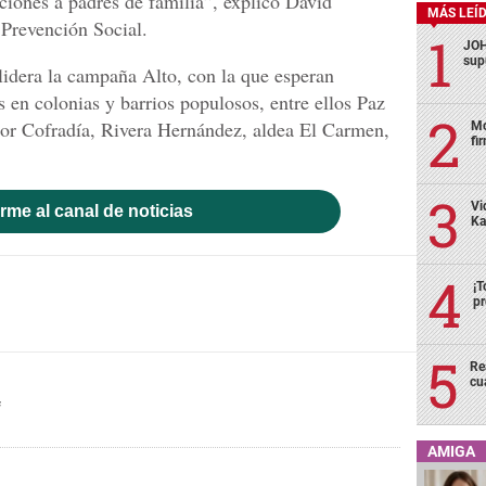
aciones a padres de familia”, explicó David
MÁS LEÍ
 Prevención Social.
JOH
sup
idera la campaña Alto, con la que esperan
 en colonias y barrios populosos, entre ellos Paz
or Cofradía, Rivera Hernández, aldea El Carmen,
Mo
fi
Vi
rme al canal de noticias
Ka
¡T
pr
Re
cu
f
AMIGA