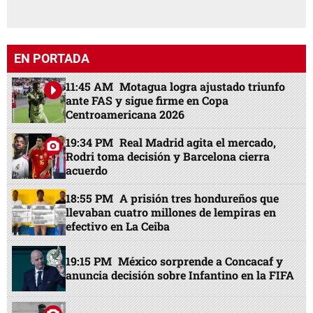
EN PORTADA
11:45 AM
Motagua logra ajustado triunfo
ante FAS y sigue firme en Copa
Centroamericana 2026
19:34 PM
Real Madrid agita el mercado,
Rodri toma decisión y Barcelona cierra
acuerdo
18:55 PM
A prisión tres hondureños que
llevaban cuatro millones de lempiras en
efectivo en La Ceiba
19:15 PM
México sorprende a Concacaf y
anuncia decisión sobre Infantino en la FIFA