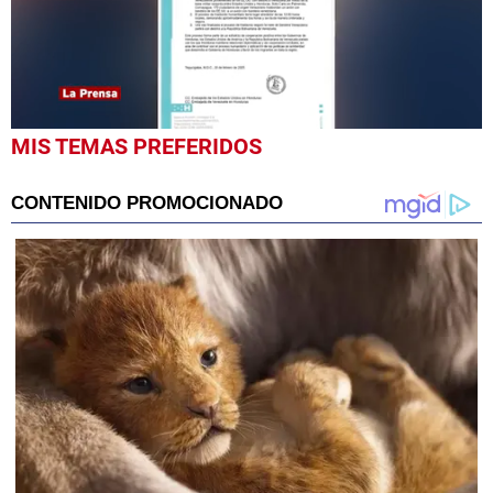
0
MIS TEMAS PREFERIDOS
seconds
of
57
seconds