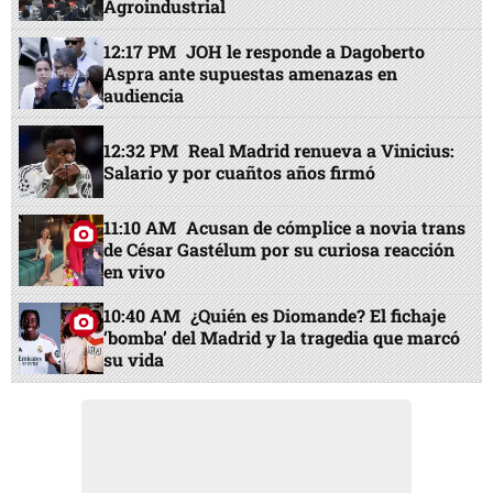
Agroindustrial
12:17 PM
JOH le responde a Dagoberto
Aspra ante supuestas amenazas en
audiencia
12:32 PM
Real Madrid renueva a Vinicius:
Salario y por cuañtos años firmó
11:10 AM
Acusan de cómplice a novia trans
de César Gastélum por su curiosa reacción
en vivo
10:40 AM
¿Quién es Diomande? El fichaje
‘bomba’ del Madrid y la tragedia que marcó
su vida