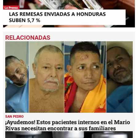
0
seconds
of
1
minute,
38
seconds
SAN PEDRO
¡Ayudemos! Estos pacientes internos en el Mario
Rivas necesitan encontrar a sus familiares