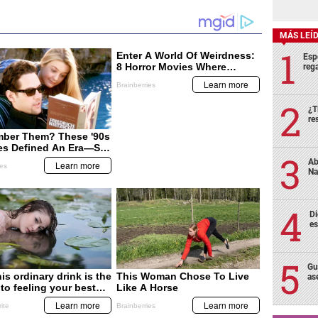
MÁS LEÍ
Esp
rega
¿T
re
Ab
Na
Di
es
Gu
as