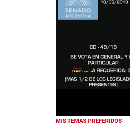
0
seconds
of
1
minute,
32
seconds
Volume
0%
MIS TEMAS PREFERIDOS