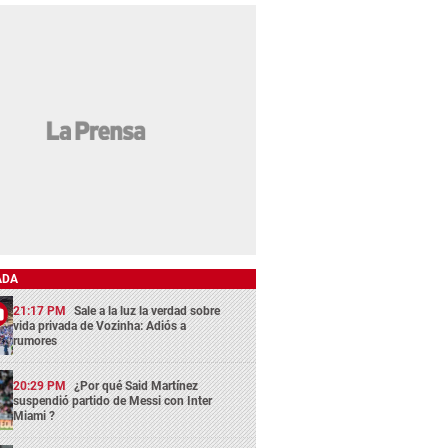
ADA
21:17 PM
Sale a la luz la verdad sobre
vida privada de Vozinha: Adiós a
rumores
20:29 PM
¿Por qué Said Martínez
suspendió partido de Messi con Inter
Miami ?