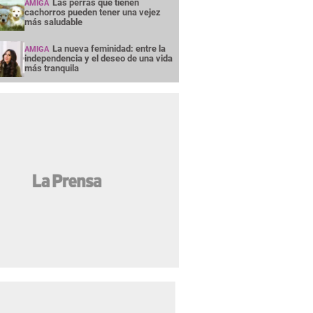
Las perras que tienen
AMIGA
cachorros pueden tener una vejez
más saludable
La nueva feminidad: entre la
AMIGA
independencia y el deseo de una vida
más tranquila