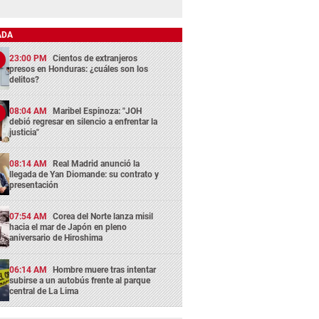
ADA
23:00 PM
Cientos de extranjeros
presos en Honduras: ¿cuáles son los
delitos?
08:04 AM
Maribel Espinoza: "JOH
debió regresar en silencio a enfrentar la
justicia"
08:14 AM
Real Madrid anunció la
llegada de Yan Diomande: su contrato y
presentación
07:54 AM
Corea del Norte lanza misil
hacia el mar de Japón en pleno
aniversario de Hiroshima
06:14 AM
Hombre muere tras intentar
subirse a un autobús frente al parque
central de La Lima