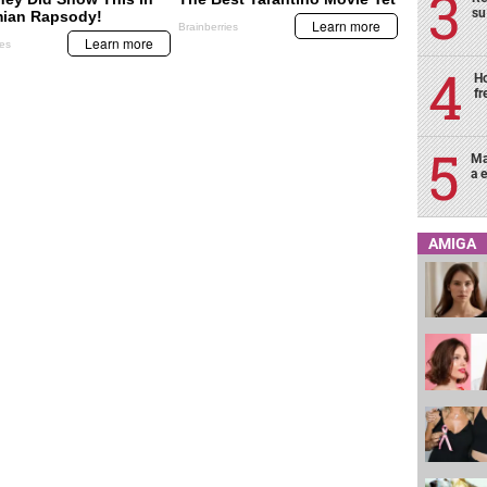
su
Ho
fr
Ma
a e
AMIGA