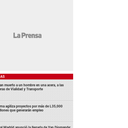
DAS
lan muerto a un hombre en una acera, a las
eras de Vialidad y Transporte
rna agiliza proyectos por más de L35,000
llones que generarán empleo
al Madrid anunció la llegada de Yan Diomande: