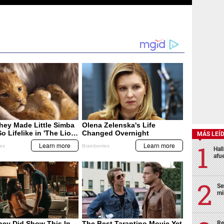
MÁS LEÍ
Hal
afu
Se
mi
Re