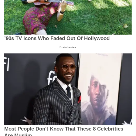
’90s TV Icons Who Faded Out Of Hollywood
Brainberries
Most People Don't Know That These 8 Celebrities
Are Muslim