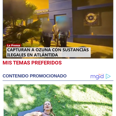
0
MIS TEMAS PREFERIDOS
seconds
of
58
CONTENIDO PROMOCIONADO
seconds